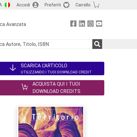
A
Accedi
Preferiti
Carrello
rca Avanzata
SCARICA L'ARTICOLO
UTILIZZANDO I TUOI DOWNLOAD CREDIT
ACQUISTA QUI I TUOI
DOWNLOAD CREDITS