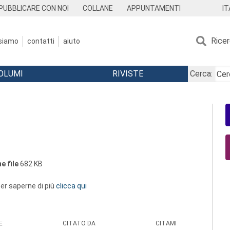
IT
PUBBLICARE CON NOI
COLLANE
APPUNTAMENTI
Rice
 siamo
contatti
aiuto
OLUMI
RIVISTE
Cerca:
e file
682 KB
 per saperne di più
clicca qui
E
CITATO DA
CITAMI