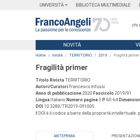
Menu
Main content
Footer
Menu
UNIVERSITÀ
BIBLIOTECA MULTIMEDIALE
chi
NOVITÀ
V
Main content
Home
riviste
TERRITORIO
2019
Fragilità primer
Fragilità primer
Titolo Rivista
TERRITORIO
Autori/Curatori
Francesco Infussi
Anno di pubblicazione
2020
Fascicolo
2019/91
Lingua
Italiano
Numero pagine
5
P.
60-64
Dimension
DOI
10.3280/TR2019-091005
Il DOI è il codice a barre della proprietà intellettuale:
ANTEPRIMA
PRESENTAZION