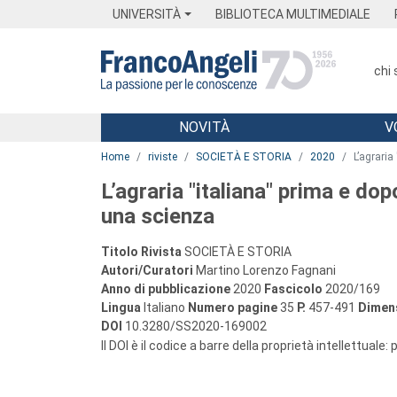
Menu
Main content
Footer
Menu
UNIVERSITÀ
BIBLIOTECA MULTIMEDIALE
chi
NOVITÀ
V
Main content
Home
riviste
SOCIETÀ E STORIA
2020
L’agraria
L’agraria "italiana" prima e do
una scienza
Titolo Rivista
SOCIETÀ E STORIA
Autori/Curatori
Martino Lorenzo Fagnani
Anno di pubblicazione
2020
Fascicolo
2020/169
Lingua
Italiano
Numero pagine
35
P.
457-491
Dimens
DOI
10.3280/SS2020-169002
Il DOI è il codice a barre della proprietà intellettuale: