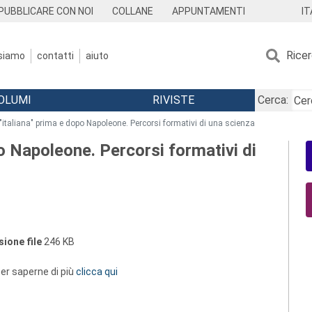
IT
PUBBLICARE CON NOI
COLLANE
APPUNTAMENTI
Rice
 siamo
contatti
aiuto
OLUMI
RIVISTE
Cerca:
 "italiana" prima e dopo Napoleone. Percorsi formativi di una scienza
po Napoleone. Percorsi formativi di
ione file
246 KB
 per saperne di più
clicca qui