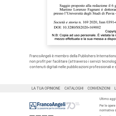
FrancoAngeli è membro della Publishers International
non profit per facilitare (attraverso i servizi tecnol
contenuti digitali nelle pubblicazioni professionali e 
Footer
LA TUA OPINIONE
CATALOGHI
CONVENZIONI
Ultimo agg
Per le opere
normativa su