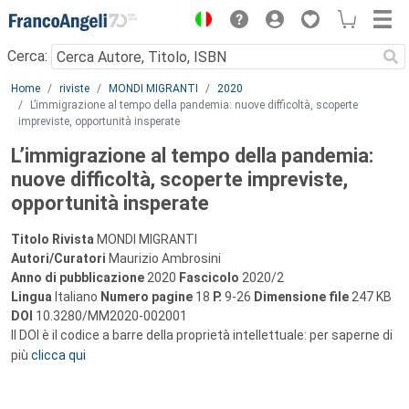
Menu
Cerca:
Main content
Home
riviste
MONDI MIGRANTI
2020
L’immigrazione al tempo della pandemia: nuove difficoltà, scoperte
impreviste, opportunità insperate
L’immigrazione al tempo della pandemia:
nuove difficoltà, scoperte impreviste,
opportunità insperate
Titolo Rivista
MONDI MIGRANTI
Autori/Curatori
Maurizio Ambrosini
Anno di pubblicazione
2020
Fascicolo
2020/2
Lingua
Italiano
Numero pagine
18
P.
9-26
Dimensione file
247 KB
DOI
10.3280/MM2020-002001
Il DOI è il codice a barre della proprietà intellettuale: per saperne di
più
clicca qui