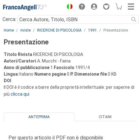
Menu
Cerca:
Main content
Home
riviste
RICERCHE DI PSICOLOGIA
1991
Presentazione
Presentazione
Titolo Rivista
RICERCHE DI PSICOLOGIA
Autori/Curatori
A. Mucchi - Faina
Anno di pubblicazione
1
Fascicolo
1991/4
Lingua
Italiano
Numero pagine
0
P.
Dimensione file
0 KB
DOI
Il DOI è il codice a barre della proprietà intellettuale: per saperne di
più
clicca qui
ANTEPRIMA
CITAMI
Per questo articolo il PDF non è disponibile