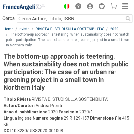
Menu
Cerca:
Main content
Home
riviste
RIVISTA DI STUDI SULLA SOSTENIBILITA'
2020
The bottom-up approach is teetering. When sustainability does not match
public participation: The case of an urban re-greening project in a small town
in Northern Italy
The bottom-up approach is teetering.
When sustainability does not match public
participation: The case of an urban re-
greening project in a small town in
Northern Italy
Titolo Rivista
RIVISTA DI STUDI SULLA SOSTENIBILITA'
Autori/Curatori
Andrea Pronti
Anno di pubblicazione
2020
Fascicolo
2020/1
Lingua
Inglese
Numero pagine
29
P.
129-157
Dimensione file
415
KB
DOI
10.3280/RISS2020-001008