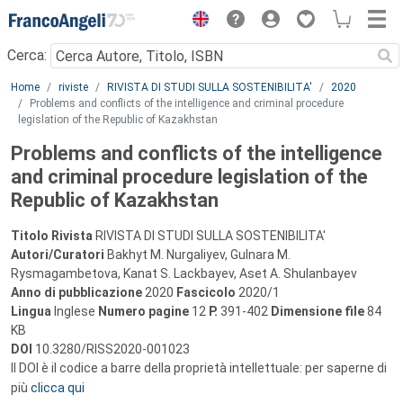
Menu
Cerca:
Main content
Home
riviste
RIVISTA DI STUDI SULLA SOSTENIBILITA'
2020
Problems and conflicts of the intelligence and criminal procedure
legislation of the Republic of Kazakhstan
Problems and conflicts of the intelligence
and criminal procedure legislation of the
Republic of Kazakhstan
Titolo Rivista
RIVISTA DI STUDI SULLA SOSTENIBILITA'
Autori/Curatori
Bakhyt M. Nurgaliyev, Gulnara M.
Rysmagambetova, Kanat S. Lackbayev, Aset A. Shulanbayev
Anno di pubblicazione
2020
Fascicolo
2020/1
Lingua
Inglese
Numero pagine
12
P.
391-402
Dimensione file
84
KB
DOI
10.3280/RISS2020-001023
Il DOI è il codice a barre della proprietà intellettuale: per saperne di
più
clicca qui