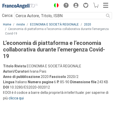
Menu
Cerca:
Main content
Home
riviste
ECONOMIA E SOCIETÀ REGIONALE
2020
L’economia di piattaforma e l’economia collaborativa durante l’emergenza
Covid-19
L’economia di piattaforma e l’economia
collaborativa durante l’emergenza Covid-
19
Titolo Rivista
ECONOMIA E SOCIETÀ REGIONALE
Autori/Curatori
Ivana Pais
Anno di pubblicazione
2020
Fascicolo
2020/2
Lingua
Italiano
Numero pagine
6
P.
85-90
Dimensione file
243 KB
DOI
10.3280/ES2020-002012
Il DOI è il codice a barre della proprietà intellettuale: per saperne di
più
clicca qui