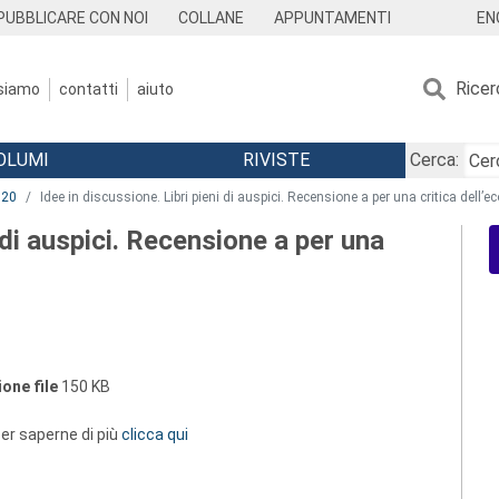
EN
PUBBLICARE CON NOI
COLLANE
APPUNTAMENTI
Ricer
 siamo
contatti
aiuto
OLUMI
RIVISTE
Cerca:
020
Idee in discussione. Libri pieni di auspici. Recensione a per una critica dell’
i di auspici. Recensione a per una
one file
150 KB
 per saperne di più
clicca qui