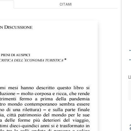
CITAMI
←
←
L