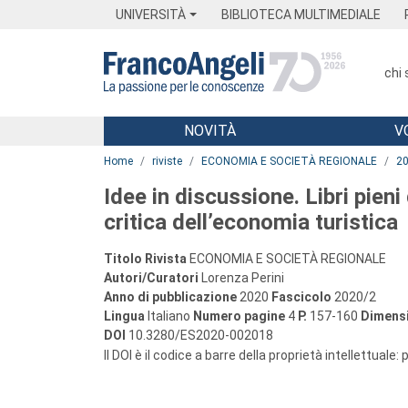
Menu
Main content
Footer
Menu
UNIVERSITÀ
BIBLIOTECA MULTIMEDIALE
chi
NOVITÀ
V
Main content
Home
riviste
ECONOMIA E SOCIETÀ REGIONALE
2
Idee in discussione. Libri pien
critica dell’economia turistica
Titolo Rivista
ECONOMIA E SOCIETÀ REGIONALE
Autori/Curatori
Lorenza Perini
Anno di pubblicazione
2020
Fascicolo
2020/2
Lingua
Italiano
Numero pagine
4
P.
157-160
Dimensi
DOI
10.3280/ES2020-002018
Il DOI è il codice a barre della proprietà intellettuale: