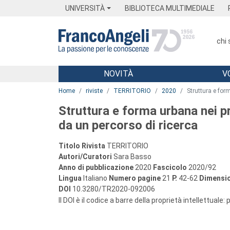
Menu
Main content
Footer
Menu
UNIVERSITÀ
BIBLIOTECA MULTIMEDIALE
chi
NOVITÀ
V
Main content
Home
riviste
TERRITORIO
2020
Struttura e for
Struttura e forma urbana nei pr
da un percorso di ricerca
Titolo Rivista
TERRITORIO
Autori/Curatori
Sara Basso
Anno di pubblicazione
2020
Fascicolo
2020/92
Lingua
Italiano
Numero pagine
21
P.
42-62
Dimensio
DOI
10.3280/TR2020-092006
Il DOI è il codice a barre della proprietà intellettuale: