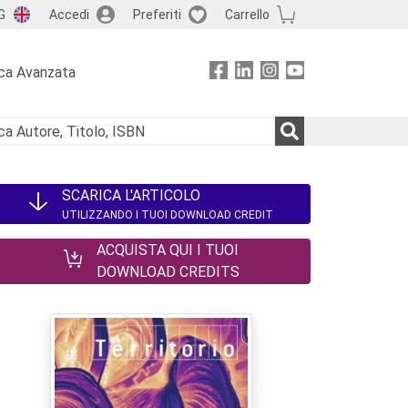
G
Accedi
Preferiti
Carrello
ca Avanzata
SCARICA L'ARTICOLO
UTILIZZANDO I TUOI DOWNLOAD CREDIT
ACQUISTA QUI I TUOI
DOWNLOAD CREDITS