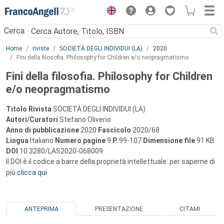
Menu
Cerca:
Main content
Home
riviste
SOCIETÀ DEGLI INDIVIDUI (LA)
2020
Fini della filosofia. Philosophy for Children e/o neopragmatismo
Fini della filosofia. Philosophy for Children
e/o neopragmatismo
Titolo Rivista
SOCIETÀ DEGLI INDIVIDUI (LA)
Autori/Curatori
Stefano Oliverio
Anno di pubblicazione
2020
Fascicolo
2020/68
Lingua
Italiano
Numero pagine
9
P.
99-107
Dimensione file
91 KB
DOI
10.3280/LAS2020-068009
Il DOI è il codice a barre della proprietà intellettuale: per saperne di
più
clicca qui
ANTEPRIMA
PRESENTAZIONE
CITAMI