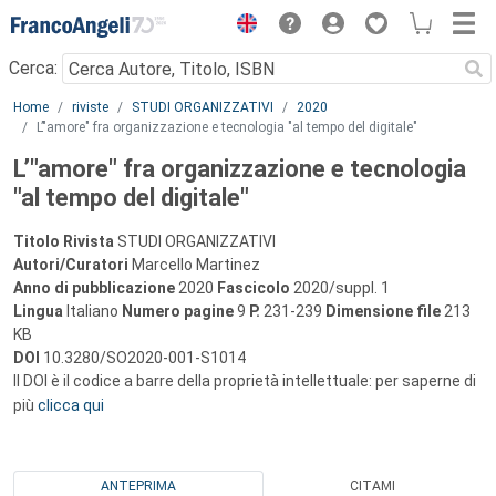
Menu
Cerca:
Main content
Home
riviste
STUDI ORGANIZZATIVI
2020
L’"amore" fra organizzazione e tecnologia "al tempo del digitale"
L’"amore" fra organizzazione e tecnologia
"al tempo del digitale"
Titolo Rivista
STUDI ORGANIZZATIVI
Autori/Curatori
Marcello Martinez
Anno di pubblicazione
2020
Fascicolo
2020/suppl. 1
Lingua
Italiano
Numero pagine
9
P.
231-239
Dimensione file
213
KB
DOI
10.3280/SO2020-001-S1014
Il DOI è il codice a barre della proprietà intellettuale: per saperne di
più
clicca qui
ANTEPRIMA
CITAMI