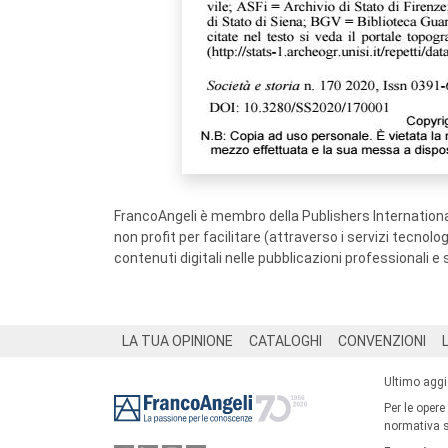
FrancoAngeli è membro della Publishers International
non profit per facilitare (attraverso i servizi tecnol
contenuti digitali nelle pubblicazioni professionali e 
Footer
LA TUA OPINIONE
CATALOGHI
CONVENZIONI
Ultimo agg
Per le opere
normativa su