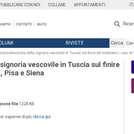
IT
PUBBLICARE CON NOI
COLLANE
APPUNTAMENTI
Rice
 siamo
contatti
aiuto
OLUMI
RIVISTE
Cerca:
iconsiderazione della signoria vescovile in Tuscia sul finire del medioevo: i casi di 
signoria vescovile in Tuscia sul finire
a, Pisa e Siena
ione file
1228 KB
 per saperne di più
clicca qui