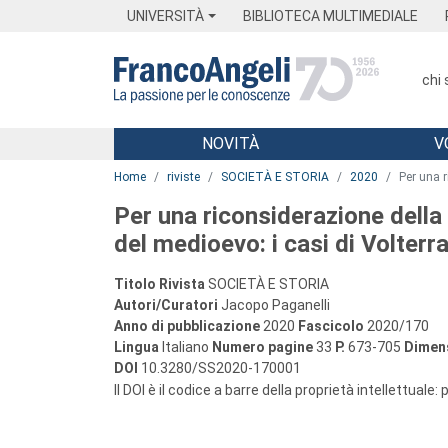
Menu
Main content
Footer
Menu
UNIVERSITÀ
BIBLIOTECA MULTIMEDIALE
chi
NOVITÀ
V
Main content
Home
riviste
SOCIETÀ E STORIA
2020
Per una r
Per una riconsiderazione della 
del medioevo: i casi di Volterr
Titolo Rivista
SOCIETÀ E STORIA
Autori/Curatori
Jacopo Paganelli
Anno di pubblicazione
2020
Fascicolo
2020/170
Lingua
Italiano
Numero pagine
33
P.
673-705
Dimens
DOI
10.3280/SS2020-170001
Il DOI è il codice a barre della proprietà intellettuale: