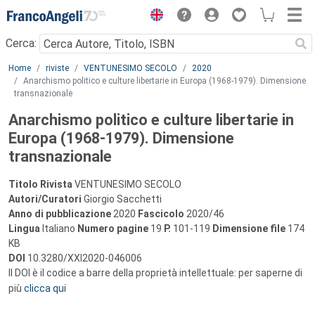
Menu
Cerca:
Main content
Home
riviste
VENTUNESIMO SECOLO
2020
Anarchismo politico e culture libertarie in Europa (1968-1979). Dimensione
transnazionale
Anarchismo politico e culture libertarie in
Europa (1968-1979). Dimensione
transnazionale
Titolo Rivista
VENTUNESIMO SECOLO
Autori/Curatori
Giorgio Sacchetti
Anno di pubblicazione
2020
Fascicolo
2020/46
Lingua
Italiano
Numero pagine
19
P.
101-119
Dimensione file
174
KB
DOI
10.3280/XXI2020-046006
Il DOI è il codice a barre della proprietà intellettuale: per saperne di
più
clicca qui