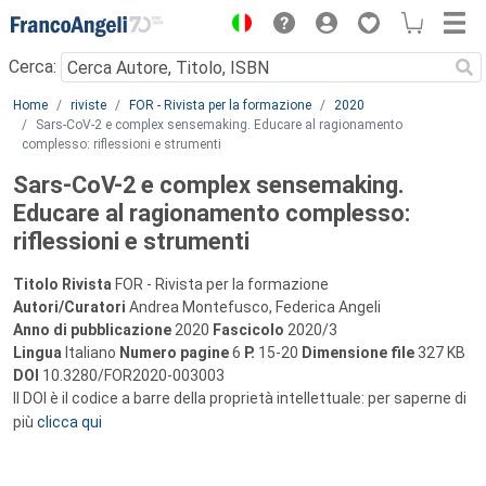
Menu
Cerca:
Main content
Home
riviste
FOR - Rivista per la formazione
2020
Sars-CoV-2 e complex sensemaking. Educare al ragionamento
complesso: riflessioni e strumenti
Sars-CoV-2 e complex sensemaking.
Educare al ragionamento complesso:
riflessioni e strumenti
Titolo Rivista
FOR - Rivista per la formazione
Autori/Curatori
Andrea Montefusco, Federica Angeli
Anno di pubblicazione
2020
Fascicolo
2020/3
Lingua
Italiano
Numero pagine
6
P.
15-20
Dimensione file
327 KB
DOI
10.3280/FOR2020-003003
Il DOI è il codice a barre della proprietà intellettuale: per saperne di
più
clicca qui