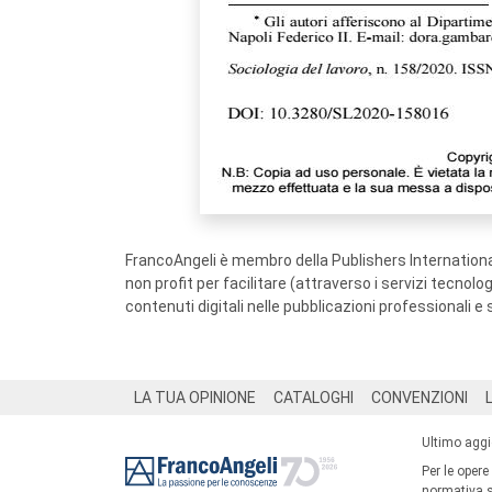
FrancoAngeli è membro della Publishers International
non profit per facilitare (attraverso i servizi tecnol
contenuti digitali nelle pubblicazioni professionali e 
Footer
LA TUA OPINIONE
CATALOGHI
CONVENZIONI
Ultimo agg
Per le opere
normativa su