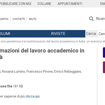
EN
PUBBLICARE CON NOI
COLLANE
APPUNTAMENTI
Ricer
 siamo
contatti
aiuto
OLUMI
RIVISTE
Cerca:
 crisi pandemica e le trasformazioni del lavoro accademico in Italia: un esercizio di 
rmazioni del lavoro accademico in
tà
, Rosaria Lumino, Francesco Pirone, Enrico Rebeggiani,
one file
181 KB
 per saperne di più
clicca qui