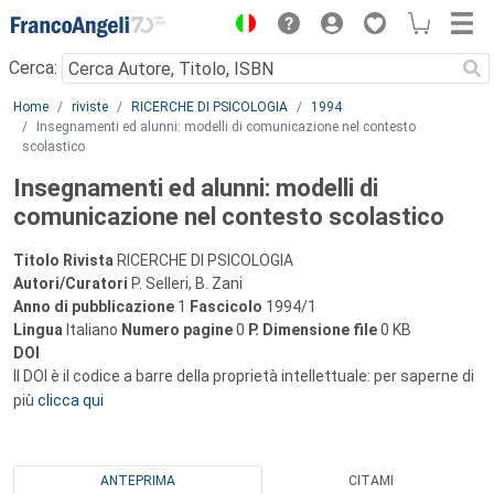
Menu
Cerca:
Main content
Home
riviste
RICERCHE DI PSICOLOGIA
1994
Insegnamenti ed alunni: modelli di comunicazione nel contesto
scolastico
Insegnamenti ed alunni: modelli di
comunicazione nel contesto scolastico
Titolo Rivista
RICERCHE DI PSICOLOGIA
Autori/Curatori
P. Selleri, B. Zani
Anno di pubblicazione
1
Fascicolo
1994/1
Lingua
Italiano
Numero pagine
0
P.
Dimensione file
0 KB
DOI
Il DOI è il codice a barre della proprietà intellettuale: per saperne di
più
clicca qui
ANTEPRIMA
CITAMI