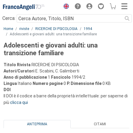
Menu
Cerca:
Main content
Home
riviste
RICERCHE DI PSICOLOGIA
1994
Adolescenti e giovani adulti: una transizione familiare
Adolescenti e giovani adulti: una
transizione familiare
Titolo Rivista
RICERCHE DI PSICOLOGIA
Autori/Curatori
E. Scabini, C. Galimberti
Anno di pubblicazione
1
Fascicolo
1994/2
Lingua
Italiano
Numero pagine
0
P.
Dimensione file
0 KB
DOI
Il DOI è il codice a barre della proprietà intellettuale: per saperne di
più
clicca qui
ANTEPRIMA
CITAMI