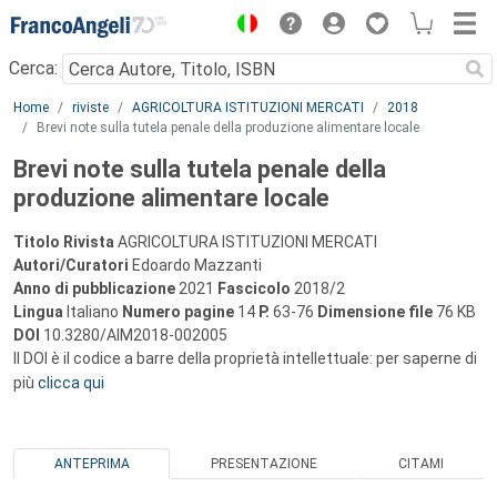
Menu
Cerca:
Main content
Home
riviste
AGRICOLTURA ISTITUZIONI MERCATI
2018
Brevi note sulla tutela penale della produzione alimentare locale
Brevi note sulla tutela penale della
produzione alimentare locale
Titolo Rivista
AGRICOLTURA ISTITUZIONI MERCATI
Autori/Curatori
Edoardo Mazzanti
Anno di pubblicazione
2021
Fascicolo
2018/2
Lingua
Italiano
Numero pagine
14
P.
63-76
Dimensione file
76 KB
DOI
10.3280/AIM2018-002005
Il DOI è il codice a barre della proprietà intellettuale: per saperne di
più
clicca qui
ANTEPRIMA
PRESENTAZIONE
CITAMI