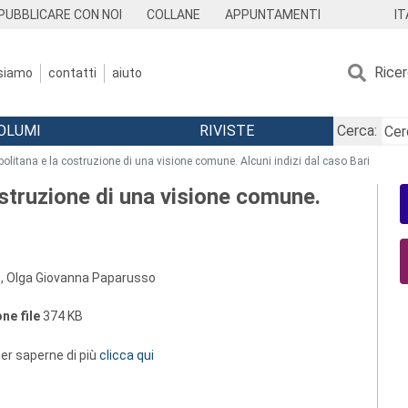
IT
PUBBLICARE CON NOI
COLLANE
APPUNTAMENTI
Rice
 siamo
contatti
aiuto
OLUMI
RIVISTE
Cerca:
olitana e la costruzione di una visione comune. Alcuni indizi dal caso Bari
struzione di una visione comune.
o, Olga Giovanna Paparusso
ne file
374 KB
 per saperne di più
clicca qui