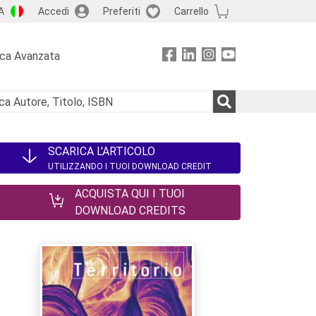
A
Accedi
Preferiti
Carrello
rca Avanzata
SCARICA L'ARTICOLO
UTILIZZANDO I TUOI DOWNLOAD CREDIT
ACQUISTA QUI I TUOI
DOWNLOAD CREDITS