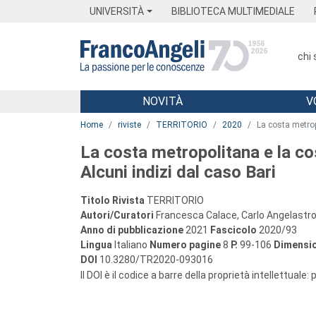
Menu
Main content
Footer
Menu
UNIVERSITÀ
BIBLIOTECA MULTIMEDIALE
chi
NOVITÀ
V
Main content
Home
riviste
TERRITORIO
2020
La costa metrop
La costa metropolitana e la co
Alcuni indizi dal caso Bari
Titolo Rivista
TERRITORIO
Autori/Curatori
Francesca Calace, Carlo Angelastr
Anno di pubblicazione
2021
Fascicolo
2020/93
Lingua
Italiano
Numero pagine
8
P.
99-106
Dimensio
DOI
10.3280/TR2020-093016
Il DOI è il codice a barre della proprietà intellettuale: