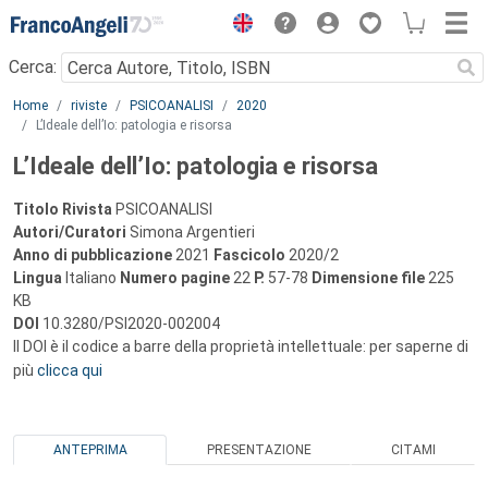
Menu
Cerca:
Main content
Home
riviste
PSICOANALISI
2020
L’Ideale dell’Io: patologia e risorsa
L’Ideale dell’Io: patologia e risorsa
Titolo Rivista
PSICOANALISI
Autori/Curatori
Simona Argentieri
Anno di pubblicazione
2021
Fascicolo
2020/2
Lingua
Italiano
Numero pagine
22
P.
57-78
Dimensione file
225
KB
DOI
10.3280/PSI2020-002004
Il DOI è il codice a barre della proprietà intellettuale: per saperne di
più
clicca qui
ANTEPRIMA
PRESENTAZIONE
CITAMI