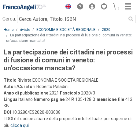
Menu
Cerca:
Main content
Home
riviste
ECONOMIA E SOCIETÀ REGIONALE
2020
La partecipazione dei cittadini nei processi di fusione di comuni in veneto:
un’occasione mancata?
La partecipazione dei cittadini nei processi
di fusione di comuni in veneto:
un’occasione mancata?
Titolo Rivista
ECONOMIA E SOCIETÀ REGIONALE
Autori/Curatori
Roberto Paladini
Anno di pubblicazione
2021
Fascicolo
2020/3
Lingua
Italiano
Numero pagine
24
P.
105-128
Dimensione file
413
KB
DOI
10.3280/ES2020-003008
Il DOI è il codice a barre della proprietà intellettuale: per saperne di
più
clicca qui