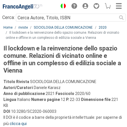
Menu
Cerca:
Main content
Home
riviste
SOCIOLOGIA DELLA COMUNICAZIONE
2020
Il lockdown e la reinvenzione dello spazio comune. Relazioni di vicinato
online e offline in un complesso di edilizia sociale a Vienna
Il lockdown e la reinvenzione dello spazio
comune. Relazioni di vicinato online e
offline in un complesso di edilizia sociale a
Vienna
Titolo Rivista
SOCIOLOGIA DELLA COMUNICAZIONE
Autori/Curatori
Daniele Karasz
Anno di pubblicazione
2021
Fascicolo
2020/60
Lingua
Italiano
Numero pagine
12
P.
22-33
Dimensione file
221
KB
DOI
10.3280/SC2020-060003
Il DOI è il codice a barre della proprietà intellettuale: per saperne di
più
clicca qui