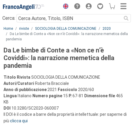
Menu
Cerca:
Main content
Home
riviste
SOCIOLOGIA DELLA COMUNICAZIONE
2020
Da Le bimbe di Conte a «Non ce n’è Coviddi»: la narrazione memetica della
pandemia
Da Le bimbe di Conte a «Non ce n’è
Coviddi»: la narrazione memetica della
pandemia
Titolo Rivista
SOCIOLOGIA DELLA COMUNICAZIONE
Autori/Curatori
Roberta Bracciale
Anno di pubblicazione
2021
Fascicolo
2020/60
Lingua
Italiano
Numero pagine
15
P.
67-81
Dimensione file
465
KB
DOI
10.3280/SC2020-060007
Il DOI è il codice a barre della proprietà intellettuale: per saperne di
più
clicca qui