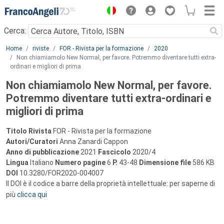
Menu
Cerca:
Main content
Home
riviste
FOR - Rivista per la formazione
2020
Non chiamiamolo New Normal, per favore. Potremmo diventare tutti extra-
ordinari e migliori di prima
Non chiamiamolo New Normal, per favore.
Potremmo diventare tutti extra-ordinari e
migliori di prima
Titolo Rivista
FOR - Rivista per la formazione
Autori/Curatori
Anna Zanardi Cappon
Anno di pubblicazione
2021
Fascicolo
2020/4
Lingua
Italiano
Numero pagine
6
P.
43-48
Dimensione file
586 KB
DOI
10.3280/FOR2020-004007
Il DOI è il codice a barre della proprietà intellettuale: per saperne di
più
clicca qui