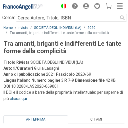
Menu
Cerca:
Main content
Home
riviste
SOCIETÀ DEGLI INDIVIDUI (LA)
2020
Tra amanti, briganti e indifferenti Le tante forme della complicità
Tra amanti, briganti e indifferenti Le tante
forme della complicità
Titolo Rivista
SOCIETÀ DEGLI INDIVIDUI (LA)
Autori/Curatori
Giulia Lasagni
Anno di pubblicazione
2021
Fascicolo
2020/69
Lingua
Italiano
Numero pagine
3
P.
7-9
Dimensione file
42 KB
DOI
10.3280/LAS2020-069001
Il DOI è il codice a barre della proprietà intellettuale: per saperne di
più
clicca qui
ANTEPRIMA
CITAMI