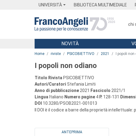
Menu
Main content
Footer
Menu
UNIVERSITÀ
BIBLIOTECA MULTIMEDIALE
chi
NOVITÀ
V
Main content
Home
riviste
PSICOBIETTIVO
2021
I popoli non
I popoli non odiano
Titolo Rivista
PSICOBIETTIVO
Autori/Curatori
Stefania Limiti
Anno di pubblicazione
2021
Fascicolo
2021/1
Lingua
Italiano
Numero pagine
4
P.
128-131
Dimensi
DOI
10.3280/PSOB2021-001013
Il DOI è il codice a barre della proprietà intellettuale:
ANTEPRIMA