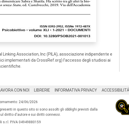
 Linking Association, Inc (PILA), associazione indipendente e
ogici implementati da CrossRef.org) l’accesso degli studiosi ai
scientifiche.
LAVORA CON NOI
LIBRERIE
INFORMATIVA PRIVACY
ACCESSIBILIT
iornamento: 24/06/2026
 presenti in questo sito si sono assolti gli obblighi previsti dalla
l diritto d'autore e sui diritti connessi.
i s.r.l. P.IVA 04949880159