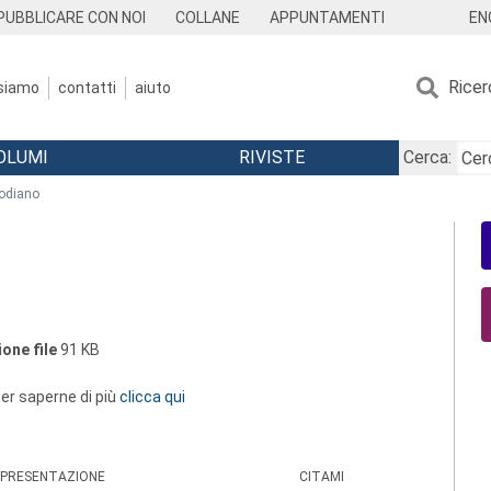
EN
PUBBLICARE CON NOI
COLLANE
APPUNTAMENTI
Ricer
 siamo
contatti
aiuto
OLUMI
RIVISTE
Cerca:
 odiano
one file
91 KB
 per saperne di più
clicca qui
PRESENTAZIONE
CITAMI