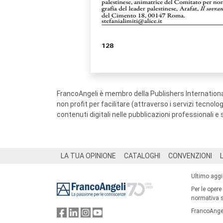
FrancoAngeli è membro della Publishers International
non profit per facilitare (attraverso i servizi tecnol
contenuti digitali nelle pubblicazioni professionali e 
Footer
LA TUA OPINIONE
CATALOGHI
CONVENZIONI
Ultimo agg
Per le opere
normativa su
FrancoAngel