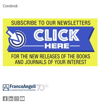
Condividi :
Footer