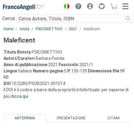
Menu
Cerca:
Main content
Home
riviste
PSICOBIETTIVO
2021
Maleficent
Maleficent
Titolo Rivista
PSICOBIETTIVO
Autori/Curatori
Barbara Fionda
Anno di pubblicazione
2021
Fascicolo
2021/1
Lingua
Italiano
Numero pagine
5
P.
135-139
Dimensione file
98
KB
DOI
10.3280/PSOB2021-001014
Il DOI è il codice a barre della proprietà intellettuale: per saperne di
più
clicca qui
ANTEPRIMA
PRESENTAZIONE
CITAMI