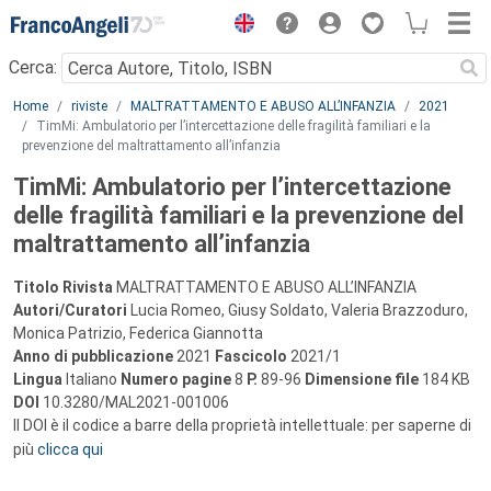
Menu
Cerca:
Main content
Home
riviste
MALTRATTAMENTO E ABUSO ALL’INFANZIA
2021
TimMi: Ambulatorio per l’intercettazione delle fragilità familiari e la
prevenzione del maltrattamento all’infanzia
TimMi: Ambulatorio per l’intercettazione
delle fragilità familiari e la prevenzione del
maltrattamento all’infanzia
Titolo Rivista
MALTRATTAMENTO E ABUSO ALL’INFANZIA
Autori/Curatori
Lucia Romeo, Giusy Soldato, Valeria Brazzoduro,
Monica Patrizio, Federica Giannotta
Anno di pubblicazione
2021
Fascicolo
2021/1
Lingua
Italiano
Numero pagine
8
P.
89-96
Dimensione file
184 KB
DOI
10.3280/MAL2021-001006
Il DOI è il codice a barre della proprietà intellettuale: per saperne di
più
clicca qui