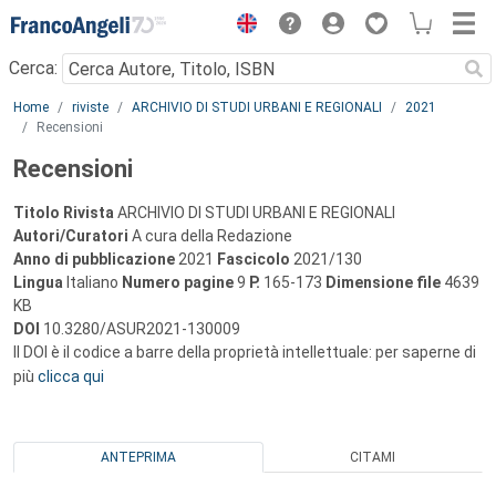
Menu
Cerca:
Main content
Home
riviste
ARCHIVIO DI STUDI URBANI E REGIONALI
2021
Recensioni
Recensioni
Titolo Rivista
ARCHIVIO DI STUDI URBANI E REGIONALI
Autori/Curatori
A cura della Redazione
Anno di pubblicazione
2021
Fascicolo
2021/130
Lingua
Italiano
Numero pagine
9
P.
165-173
Dimensione file
4639
KB
DOI
10.3280/ASUR2021-130009
Il DOI è il codice a barre della proprietà intellettuale: per saperne di
più
clicca qui
ANTEPRIMA
CITAMI