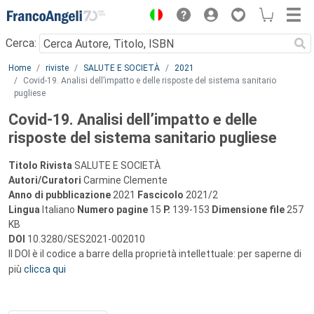
Menu
Cerca:
Main content
Home
riviste
SALUTE E SOCIETÀ
2021
Covid-19. Analisi dell’impatto e delle risposte del sistema sanitario
pugliese
Covid-19. Analisi dell’impatto e delle
risposte del sistema sanitario pugliese
Titolo Rivista
SALUTE E SOCIETÀ
Autori/Curatori
Carmine Clemente
Anno di pubblicazione
2021
Fascicolo
2021/2
Lingua
Italiano
Numero pagine
15
P.
139-153
Dimensione file
257
KB
DOI
10.3280/SES2021-002010
Il DOI è il codice a barre della proprietà intellettuale: per saperne di
più
clicca qui