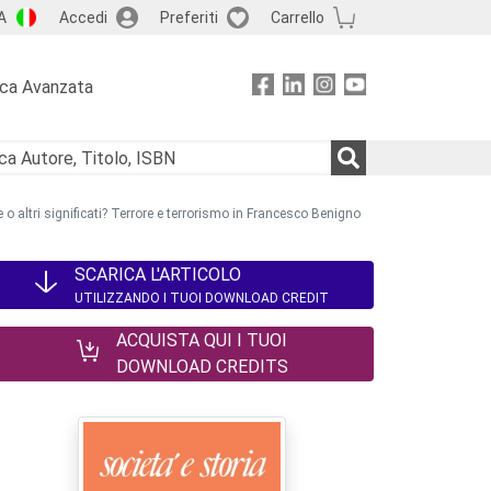
A
Accedi
Preferiti
Carrello
rca Avanzata
o altri significati? Terrore e terrorismo in Francesco Benigno
SCARICA L'ARTICOLO
UTILIZZANDO I TUOI DOWNLOAD CREDIT
ACQUISTA QUI I TUOI
DOWNLOAD CREDITS