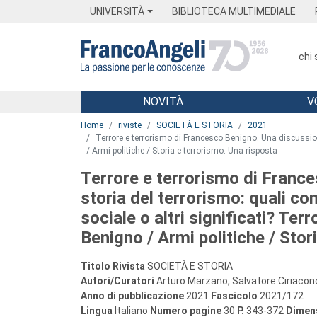
Menu
Main content
Footer
Menu
UNIVERSITÀ
BIBLIOTECA MULTIMEDIALE
chi
NOVITÀ
V
Main content
Home
riviste
SOCIETÀ E STORIA
2021
Terrore e terrorismo di Francesco Benigno. Una discussione
/ Armi politiche / Storia e terrorismo. Una risposta
Terrore e terrorismo di Franc
storia del terrorismo: quali con
sociale o altri significati? Te
Benigno / Armi politiche / Stor
Titolo Rivista
SOCIETÀ E STORIA
Autori/Curatori
Arturo Marzano, Salvatore Ciriacono
Anno di pubblicazione
2021
Fascicolo
2021/172
Lingua
Italiano
Numero pagine
30
P.
343-372
Dimens