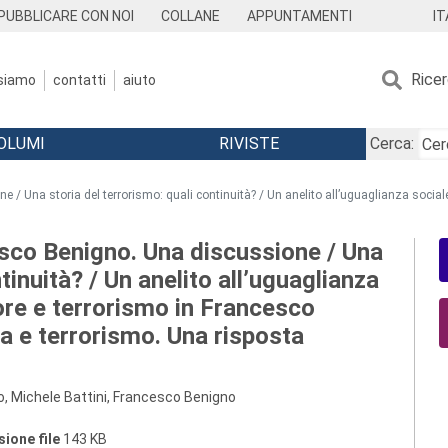
IT
PUBBLICARE CON NOI
COLLANE
APPUNTAMENTI
Rice
 siamo
contatti
aiuto
OLUMI
RIVISTE
Cerca:
 / Una storia del terrorismo: quali continuità? / Un anelito all’uguaglianza sociale 
esco Benigno. Una discussione / Una
tinuità? / Un anelito all’uguaglianza
rrore e terrorismo in Francesco
ia e terrorismo. Una risposta
, Michele Battini, Francesco Benigno
ione file
143 KB