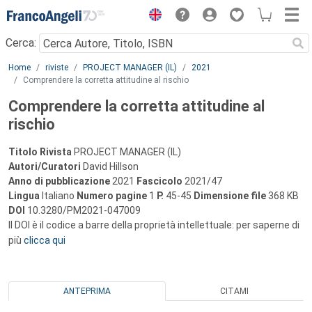
Menu
Cerca:
Main content
Home
riviste
PROJECT MANAGER (IL)
2021
Comprendere la corretta attitudine al rischio
Comprendere la corretta attitudine al
rischio
Titolo Rivista
PROJECT MANAGER (IL)
Autori/Curatori
David Hillson
Anno di pubblicazione
2021
Fascicolo
2021/47
Lingua
Italiano
Numero pagine
1
P.
45-45
Dimensione file
368 KB
DOI
10.3280/PM2021-047009
Il DOI è il codice a barre della proprietà intellettuale: per saperne di
più
clicca qui
ANTEPRIMA
CITAMI