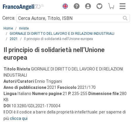
Menu
Cerca:
Main content
Home
riviste
GIORNALE DI DIRITTO DEL LAVORO E DI RELAZIONI INDUSTRIALI
2021
Il principio di solidarietà nell’Unione europea
Il principio di solidarietà nell’Unione
europea
Titolo Rivista
GIORNALE DI DIRITTO DEL LAVORO E DI RELAZIONI
INDUSTRIALI
Autori/Curatori
Ennio Triggiani
Anno di pubblicazione
2021
Fascicolo
2021/170
Lingua
Italiano
Numero pagine
21
P.
235-255
Dimensione file
280
KB
DOI
10.3280/GDL2021-170004
Il DOI è il codice a barre della proprietà intellettuale: per saperne di
più
clicca qui