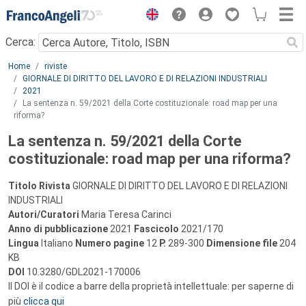
Menu
Cerca:
Main content
Home
riviste
GIORNALE DI DIRITTO DEL LAVORO E DI RELAZIONI INDUSTRIALI
2021
La sentenza n. 59/2021 della Corte costituzionale: road map per una
riforma?
La sentenza n. 59/2021 della Corte
costituzionale: road map per una riforma?
Titolo Rivista
GIORNALE DI DIRITTO DEL LAVORO E DI RELAZIONI
INDUSTRIALI
Autori/Curatori
Maria Teresa Carinci
Anno di pubblicazione
2021
Fascicolo
2021/170
Lingua
Italiano
Numero pagine
12
P.
289-300
Dimensione file
204
KB
DOI
10.3280/GDL2021-170006
Il DOI è il codice a barre della proprietà intellettuale: per saperne di
più
clicca qui