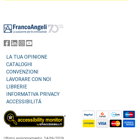
Footer
LA TUA OPINIONE
CATALOGHI
CONVENZIONI
LAVORARE CON NOI
LIBRERIE
INFORMATIVA PRIVACY
ACCESSIBILITÁ
Ultimo aggiornamento: 24/06/2026