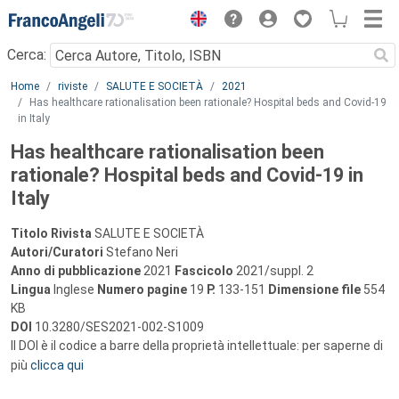
Menu
Cerca:
Main content
Home
riviste
SALUTE E SOCIETÀ
2021
Has healthcare rationalisation been rationale? Hospital beds and Covid-19
in Italy
Has healthcare rationalisation been
rationale? Hospital beds and Covid-19 in
Italy
Titolo Rivista
SALUTE E SOCIETÀ
Autori/Curatori
Stefano Neri
Anno di pubblicazione
2021
Fascicolo
2021/suppl. 2
Lingua
Inglese
Numero pagine
19
P.
133-151
Dimensione file
554
KB
DOI
10.3280/SES2021-002-S1009
Il DOI è il codice a barre della proprietà intellettuale: per saperne di
più
clicca qui