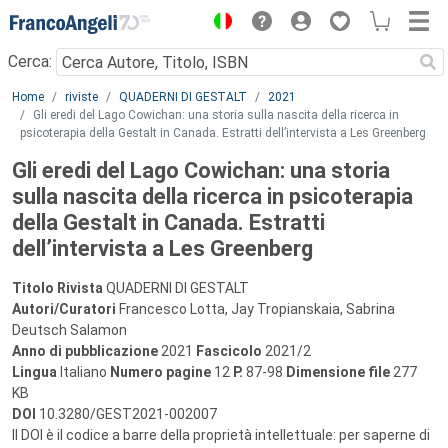
Menu
Cerca:
Main content
Home
riviste
QUADERNI DI GESTALT
2021
Gli eredi del Lago Cowichan: una storia sulla nascita della ricerca in
psicoterapia della Gestalt in Canada. Estratti dell’intervista a Les Greenberg
Gli eredi del Lago Cowichan: una storia
sulla nascita della ricerca in psicoterapia
della Gestalt in Canada. Estratti
dell’intervista a Les Greenberg
Titolo Rivista
QUADERNI DI GESTALT
Autori/Curatori
Francesco Lotta, Jay Tropianskaia, Sabrina
Deutsch Salamon
Anno di pubblicazione
2021
Fascicolo
2021/2
Lingua
Italiano
Numero pagine
12
P.
87-98
Dimensione file
277
KB
DOI
10.3280/GEST2021-002007
Il DOI è il codice a barre della proprietà intellettuale: per saperne di