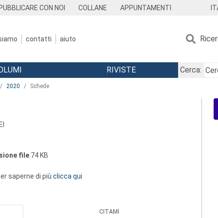
IT
PUBBLICARE CON NOI
COLLANE
APPUNTAMENTI
Rice
 siamo
contatti
aiuto
OLUMI
RIVISTE
Cerca:
2020
Schede
EI
ione file
74 KB
 per saperne di più
clicca qui
CITAMI