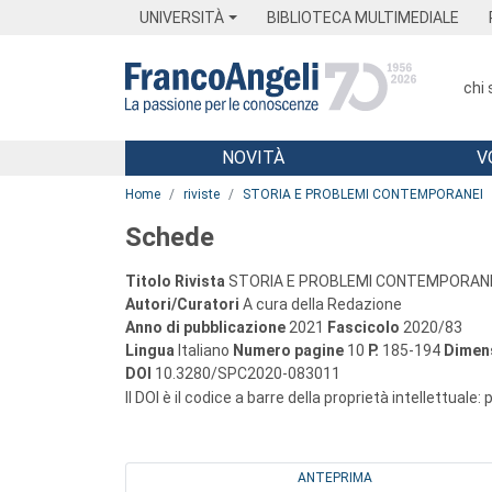
Menu
Main content
Footer
Menu
UNIVERSITÀ
BIBLIOTECA MULTIMEDIALE
chi
NOVITÀ
V
Main content
Home
riviste
STORIA E PROBLEMI CONTEMPORANEI
Schede
Titolo Rivista
STORIA E PROBLEMI CONTEMPORAN
Autori/Curatori
A cura della Redazione
Anno di pubblicazione
2021
Fascicolo
2020/83
Lingua
Italiano
Numero pagine
10
P.
185-194
Dimens
DOI
10.3280/SPC2020-083011
Il DOI è il codice a barre della proprietà intellettuale:
ANTEPRIMA