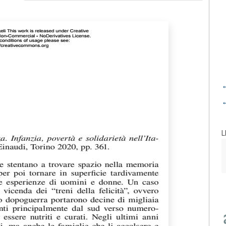
←
←
L