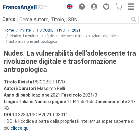
Menu
Cerca:
Main content
Home
riviste
PSICOBIETTIVO
2021
Nudes. La vulnerabilità dell’adolescente tra rivoluzione digitale e
trasformazione antropologica
Nudes. La vulnerabilità dell’adolescente tra
rivoluzione digitale e trasformazione
antropologica
Titolo Rivista
PSICOBIETTIVO
Autori/Curatori
Massimo Pelli
Anno di pubblicazione
2021
Fascicolo
2021/3
Lingua
Italiano
Numero pagine
11
P.
155-165
Dimensione file
247
KB
DOI
10.3280/PSOB2021-003011
Il DOI è il codice a barre della proprietà intellettuale: per saperne di
più
clicca qui