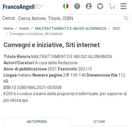
Menu
Cerca:
Main content
Home
riviste
MALTRATTAMENTO E ABUSO ALL’INFANZIA
2021
Convegni e iniziative, Siti internet
Convegni e iniziative, Siti internet
Titolo Rivista
MALTRATTAMENTO E ABUSO ALL’INFANZIA
Autori/Curatori
A cura della Redazione
Anno di pubblicazione
2021
Fascicolo
2021/3
Lingua
Italiano
Numero pagine
2
P.
139-140
Dimensione file
112
KB
DOI
10.3280/MAL2021-003008
Il DOI è il codice a barre della proprietà intellettuale: per saperne di
più
clicca qui
ANTEPRIMA
CITAMI