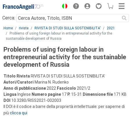
Menu
Cerca:
Main content
Home
riviste
RIVISTA DI STUDI SULLA SOSTENIBILITA'
2021
Problems of using foreign labour in entrepreneurial activity for the
sustainable development of Russia
Problems of using foreign labour in
entrepreneurial activity for the sustainable
development of Russia
Titolo Rivista
RIVISTA DI STUDI SULLA SOSTENIBILITA'
Autori/Curatori
Marina N. Rudenko
Anno di pubblicazione
2022
Fascicolo
2021/2
Lingua
Inglese
Numero pagine
17
P.
15-31
Dimensione file
171 KB
DOI
10.3280/RISS2021-002003
Il DOI è il codice a barre della proprietà intellettuale: per saperne di
più
clicca qui