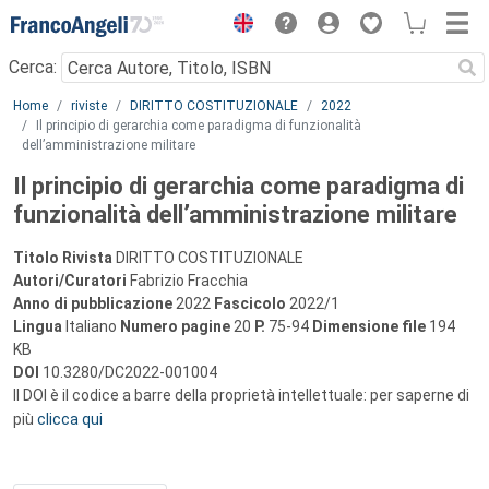
Menu
Cerca:
Main content
Home
riviste
DIRITTO COSTITUZIONALE
2022
Il principio di gerarchia come paradigma di funzionalità
dell’amministrazione militare
Il principio di gerarchia come paradigma di
funzionalità dell’amministrazione militare
Titolo Rivista
DIRITTO COSTITUZIONALE
Autori/Curatori
Fabrizio Fracchia
Anno di pubblicazione
2022
Fascicolo
2022/1
Lingua
Italiano
Numero pagine
20
P.
75-94
Dimensione file
194
KB
DOI
10.3280/DC2022-001004
Il DOI è il codice a barre della proprietà intellettuale: per saperne di
più
clicca qui