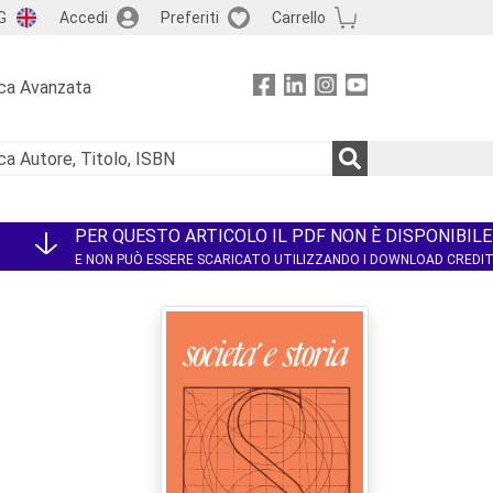
G
Accedi
Preferiti
Carrello
ca Avanzata
PER QUESTO ARTICOLO IL PDF NON È DISPONIBILE
E NON PUÒ ESSERE SCARICATO UTILIZZANDO I DOWNLOAD CREDI