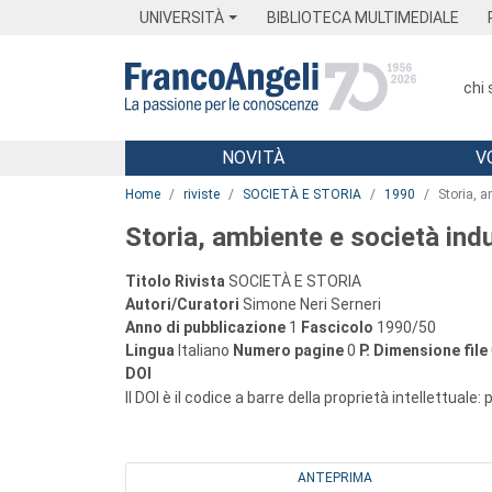
Menu
Main content
Footer
Menu
UNIVERSITÀ
BIBLIOTECA MULTIMEDIALE
chi
NOVITÀ
V
Main content
Home
riviste
SOCIETÀ E STORIA
1990
Storia, a
Storia, ambiente e società indu
Titolo Rivista
SOCIETÀ E STORIA
Autori/Curatori
Simone Neri Serneri
Anno di pubblicazione
1
Fascicolo
1990/50
Lingua
Italiano
Numero pagine
0
P.
Dimensione file
DOI
Il DOI è il codice a barre della proprietà intellettuale:
ANTEPRIMA