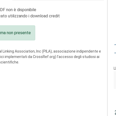
PDF non è disponibile
ato utilizzando i download credit
ima non presente
←
 Linking Association, Inc (PILA), associazione indipendente e
←
ogici implementati da CrossRef.org) l’accesso degli studiosi ai
scientifiche.
L