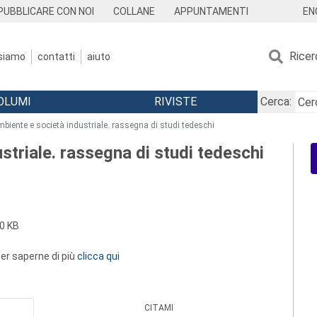
EN
PUBBLICARE CON NOI
COLLANE
APPUNTAMENTI
Ricer
 siamo
contatti
aiuto
OLUMI
RIVISTE
Cerca:
mbiente e società industriale. rassegna di studi tedeschi
striale. rassegna di studi tedeschi
0 KB
 per saperne di più
clicca qui
CITAMI