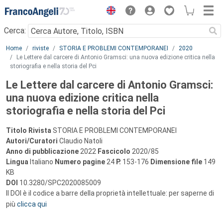
Menu
Cerca:
Main content
Home
riviste
STORIA E PROBLEMI CONTEMPORANEI
2020
Le Lettere dal carcere di Antonio Gramsci: una nuova edizione critica nella
storiografia e nella storia del Pci
Le Lettere dal carcere di Antonio Gramsci:
una nuova edizione critica nella
storiografia e nella storia del Pci
Titolo Rivista
STORIA E PROBLEMI CONTEMPORANEI
Autori/Curatori
Claudio Natoli
Anno di pubblicazione
2022
Fascicolo
2020/85
Lingua
Italiano
Numero pagine
24
P.
153-176
Dimensione file
149
KB
DOI
10.3280/SPC2020085009
Il DOI è il codice a barre della proprietà intellettuale: per saperne di
più
clicca qui