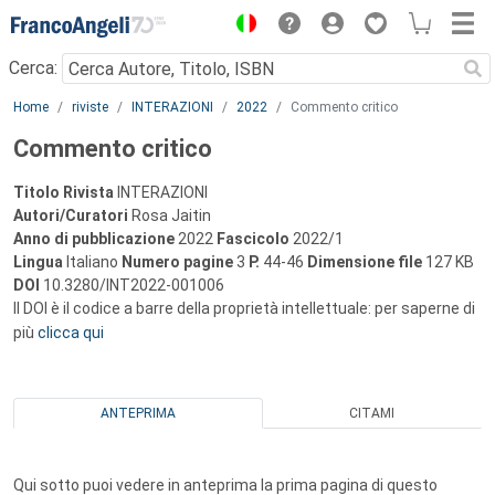
Menu
Cerca:
Main content
Home
riviste
INTERAZIONI
2022
Commento critico
Commento critico
Titolo Rivista
INTERAZIONI
Autori/Curatori
Rosa Jaitin
Anno di pubblicazione
2022
Fascicolo
2022/1
Lingua
Italiano
Numero pagine
3
P.
44-46
Dimensione file
127 KB
DOI
10.3280/INT2022-001006
Il DOI è il codice a barre della proprietà intellettuale: per saperne di
più
clicca qui
ANTEPRIMA
CITAMI
Qui sotto puoi vedere in anteprima la prima pagina di questo