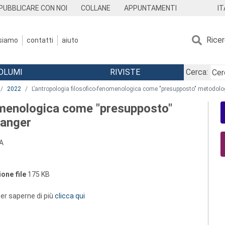
IT
PUBBLICARE CON NOI
COLLANE
APPUNTAMENTI
Rice
 siamo
contatti
aiuto
OLUMI
RIVISTE
Cerca:
2022
L’antropologia filosofico-fenomenologica come "presupposto" metodol
omenologica come "presupposto"
wanger
A
one file
175 KB
 per saperne di più
clicca qui