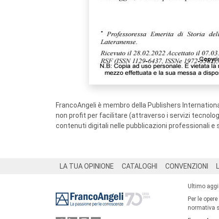
FrancoAngeli è membro della Publishers International
non profit per facilitare (attraverso i servizi tecnol
contenuti digitali nelle pubblicazioni professionali e 
Footer
LA TUA OPINIONE
CATALOGHI
CONVENZIONI
Ultimo agg
Per le opere
normativa su