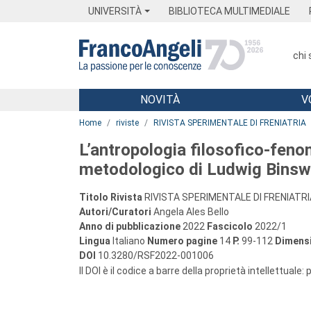
Menu
Main content
Footer
Menu
UNIVERSITÀ
BIBLIOTECA MULTIMEDIALE
chi
NOVITÀ
V
Main content
Home
riviste
RIVISTA SPERIMENTALE DI FRENIATRIA
L’antropologia filosofico-fen
metodologico di Ludwig Bins
Titolo Rivista
RIVISTA SPERIMENTALE DI FRENIATRI
Autori/Curatori
Angela Ales Bello
Anno di pubblicazione
2022
Fascicolo
2022/1
Lingua
Italiano
Numero pagine
14
P.
99-112
Dimensi
DOI
10.3280/RSF2022-001006
Il DOI è il codice a barre della proprietà intellettuale: