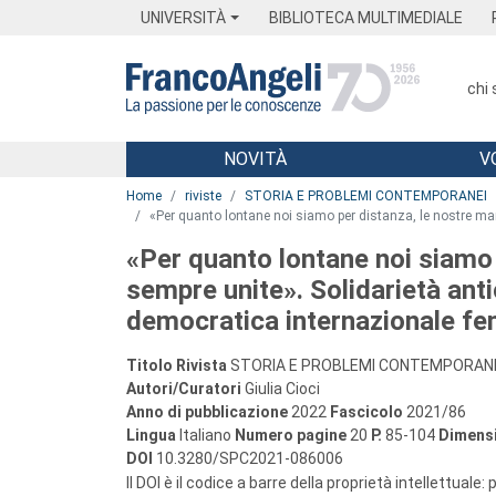
Menu
Main content
Footer
Menu
UNIVERSITÀ
BIBLIOTECA MULTIMEDIALE
chi
NOVITÀ
V
Main content
Home
riviste
STORIA E PROBLEMI CONTEMPORANEI
«Per quanto lontane noi siamo per distanza, le nostre ma
«Per quanto lontane noi siamo 
sempre unite». Solidarietà ant
democratica internazionale fe
Titolo Rivista
STORIA E PROBLEMI CONTEMPORAN
Autori/Curatori
Giulia Cioci
Anno di pubblicazione
2022
Fascicolo
2021/86
Lingua
Italiano
Numero pagine
20
P.
85-104
Dimensi
DOI
10.3280/SPC2021-086006
Il DOI è il codice a barre della proprietà intellettuale: