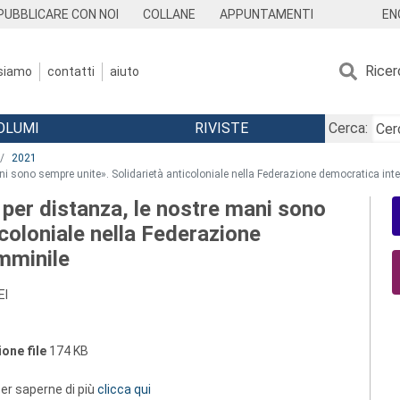
EN
PUBBLICARE CON NOI
COLLANE
APPUNTAMENTI
Ricer
 siamo
contatti
aiuto
OLUMI
RIVISTE
Cerca:
2021
ni sono sempre unite». Solidarietà anticoloniale nella Federazione democratica int
per distanza, le nostre mani sono
icoloniale nella Federazione
mminile
EI
one file
174 KB
 per saperne di più
clicca qui