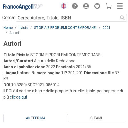
Menu
Cerca:
Main content
Home
riviste
STORIA E PROBLEMI CONTEMPORANEI
2021
Autori
Autori
Titolo Rivista
STORIA E PROBLEMI CONTEMPORANEI
Autori/Curatori
A cura della Redazione
Anno di pubblicazione
2022
Fascicolo
2021/86
Lingua
Italiano
Numero pagine
1
P.
201-201
Dimensione file
37
KB
DOI
10.3280/SPC2021-086014
Il DOI è il codice a barre della proprietà intellettuale: per saperne di
più
clicca qui
ANTEPRIMA
CITAMI