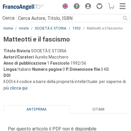
Menu
Cerca:
Main content
Home
riviste
SOCIETÀ E STORIA
1992
Matteotti e il fascismo
Matteotti e il fascismo
Titolo Rivista
SOCIETÀ E STORIA
Autori/Curatori
Aurelio Macchiero
Anno di pubblicazione
1
Fascicolo
1992/56
Lingua
Italiano
Numero pagine
0
P.
Dimensione file
0 KB
DOI
Il DOI è il codice a barre della proprietà intellettuale: per saperne di
più
clicca qui
ANTEPRIMA
CITAMI
Per questo articolo il PDF non è disponibile