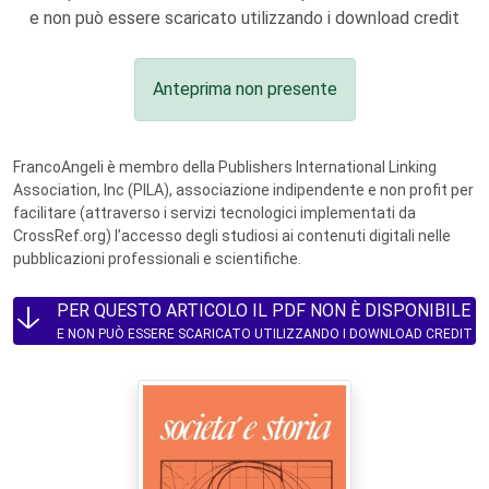
e non può essere scaricato utilizzando i download credit
Anteprima non presente
FrancoAngeli è membro della Publishers International Linking
Association, Inc (PILA), associazione indipendente e non profit per
facilitare (attraverso i servizi tecnologici implementati da
CrossRef.org) l’accesso degli studiosi ai contenuti digitali nelle
pubblicazioni professionali e scientifiche.
PER QUESTO ARTICOLO IL PDF NON È DISPONIBILE
E NON PUÒ ESSERE SCARICATO UTILIZZANDO I DOWNLOAD CREDIT