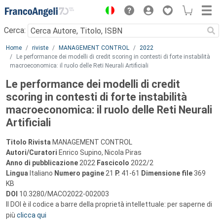
Menu
Cerca:
Main content
Home
riviste
MANAGEMENT CONTROL
2022
Le performance dei modelli di credit scoring in contesti di forte instabilità
macroeconomica: il ruolo delle Reti Neurali Artificiali
Le performance dei modelli di credit
scoring in contesti di forte instabilità
macroeconomica: il ruolo delle Reti Neurali
Artificiali
Titolo Rivista
MANAGEMENT CONTROL
Autori/Curatori
Enrico Supino, Nicola Piras
Anno di pubblicazione
2022
Fascicolo
2022/2
Lingua
Italiano
Numero pagine
21
P.
41-61
Dimensione file
369
KB
DOI
10.3280/MACO2022-002003
Il DOI è il codice a barre della proprietà intellettuale: per saperne di
più
clicca qui