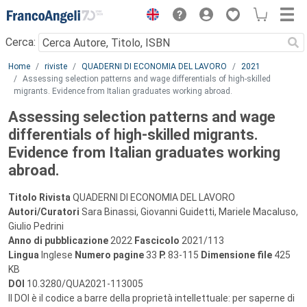
Menu
Cerca:
Main content
Home
riviste
QUADERNI DI ECONOMIA DEL LAVORO
2021
Assessing selection patterns and wage differentials of high-skilled
migrants. Evidence from Italian graduates working abroad.
Assessing selection patterns and wage
differentials of high-skilled migrants.
Evidence from Italian graduates working
abroad.
Titolo Rivista
QUADERNI DI ECONOMIA DEL LAVORO
Autori/Curatori
Sara Binassi, Giovanni Guidetti, Mariele Macaluso,
Giulio Pedrini
Anno di pubblicazione
2022
Fascicolo
2021/113
Lingua
Inglese
Numero pagine
33
P.
83-115
Dimensione file
425
KB
DOI
10.3280/QUA2021-113005
Il DOI è il codice a barre della proprietà intellettuale: per saperne di